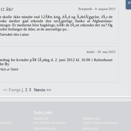
m
 12 Ã¥r!
Synspunkt - 8. august 2013
r skulle ikke mindre end 12Ã¥rs krig, dÃ¸d og Ã¸delÃ¦ggelse, fÃ¸r de
nske medier gad erkende den unÃ¦gtelige fiasko af Afghanistan-
rstoget. Er medierne blot bagkloge, nÃ¥r de fÃ¸rst erkender det nu? Og
orfor forlanger de ikke, at de ansvarlige po...
 Taimullah Abu-Laban
Andet - 29. maj 2012
redrag for kvinder pÃ¥ lÃ¸rdag d. 2. juni 2012 kl. 16.00 i Kulturhuset
dre By.
Hizb ut Tahrir
<< Forrige
1
2
3
Næste >>
Andre Links
khilafat.dk
khilafah.com
Hjemmeside
Urdu Khilafah Hjemmeside
Engelsk Khilafah Hjemmeside
g
islamdevleti.org
alokab.info