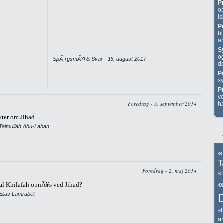
P
o
Is
P
b
an
S
o
SpÃ¸rgsmÃ¥l & Svar - 16. august 2017
d
P
sy
P
v
Foredrag - 5. september 2014
h
ter om Jihad
 Taimullah Abu-Laban
«
T
Foredrag - 2. maj 2014
«
«
al Khilafah opnÃ¥s ved Jihad?
Elias Lamrabet
«L
a