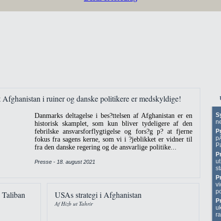
t Afghanistan i ruiner og danske politikere er medskyldige!
S
Danmarks deltagelse i bes?ttelsen af Afghanistan er en
n
historisk skamplet, som kun bliver tydeligere af den
febrilske ansvarsforflygtigelse og fors?g p? at fjerne
P
p
fokus fra sagens kerne, som vi i ?jeblikket er vidner til
P
fra den danske regering og de ansvarlige politike...
P
ut
Presse - 18. august 2021
st
P
vi
po
 Taliban
USAs strategi i Afghanistan
P
Af Hizb ut Tahrir
uk
r