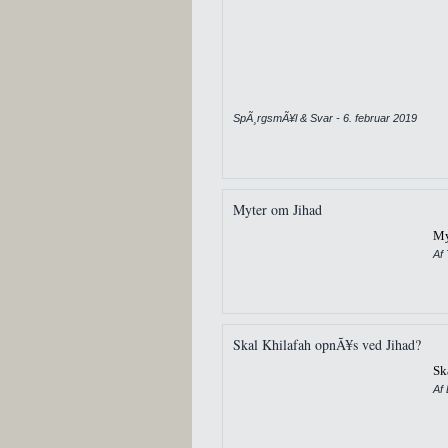
SpÃ¸rgsmÃ¥l & Svar - 6. februar 2019
Myter om Jihad
My
Af
Skal Khilafah opnÃ¥s ved Jihad?
Sk
Af 