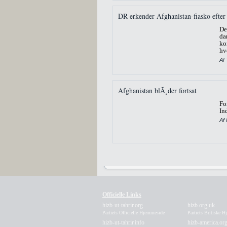
DR erkender Afghanistan-fiasko efter
De
da
ko
hv
Af
Afghanistan blÃ¸der fortsat
Fo
In
Af 
Officielle Links
hizb-ut-tahrir.org
hizb.org.uk
Partiets Officielle Hjemmeside
Partiets Britiske 
hizb-ut-tahrir.info
hizb-america.or