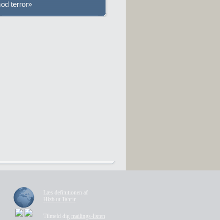
od terror»
Læs definitionen af
Hizb ut Tahrir
Tilmeld dig
mailings-listen