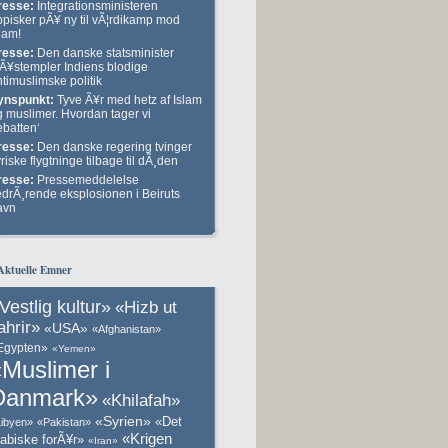
resse:
Integrationsministeren
ppisker pÃ¥ ny til vÃ¦rdikamp mod
lam!
resse:
Den danske statsminister
lÃ¥stempler Indiens blodige
timuslimske politik
ynspunkt:
Tyve Ã¥r med hetz af Islam
g muslimer. Hvordan tager vi
ebatten‘
resse:
Den danske regering tvinger
riske flygtninge tilbage til dÃ¸den
resse:
Pressemeddelelse
edrÃ¸rende eksplosionen i Beiruts
avn
Aktuelle Emner
Vestlig kultur»
«Hizb ut
ahrir»
«USA»
«Afghanistan»
Egypten»
«Yemen»
Muslimer i
Danmark»
«Khilafah»
«Syrien»
«Det
ibyen»
«Pakistan»
«Krigen
rabiske forÃ¥r»
«Iran»