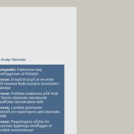
Udvalgt Materiale
ynspunkt:
Faktorerne bag
edlÃ¦ggelsen af Khilafah
resse:
Et kald til at gÃ¸re en ende
Ã¥ Naveed Butts tvungne forsvinden i
akistan
resse:
Politiske reaktioner pÃ¥ Hizb
 Tahrirs islamiske standpunkt
adfÃ¦ster demokratiets fallit
resse:
Landets gymnasier
derefÃ¸rer regeringens anti-islamiske
litik
resse:
Regeringens sÃ¦rlov for
rainske flygtninge blotlÃ¦gger et
acistisk menneskesyn