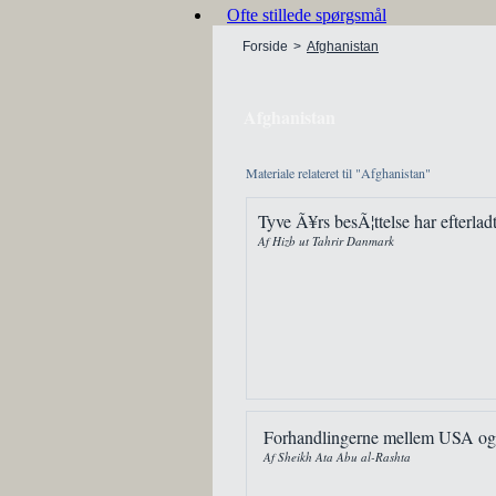
Ofte stillede spørgsmål
Forside
>
Afghanistan
Afghanistan
Materiale relateret til "Afghanistan"
Tyve Ã¥rs besÃ¦ttelse har efterlad
Af Hizb ut Tahrir Danmark
Forhandlingerne mellem USA og
Af Sheikh Ata Abu al-Rashta