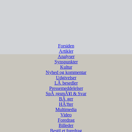
Forsiden
Artikler
Analyser
Synspunkter
Kultur
Nyhed og kommentar
Udgivelser
LÃ¸besedler
Pressemeddelelser
SpÃ¸rgsmÃ¥l & Svar
BÃ¸ger
HÃ¦fter
Multimedia
Video
Foredrag
Billeder
Bestil et foredrag