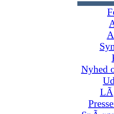
F
A
A
Syn
Nyhed 
Ud
LÃ¸
Presse