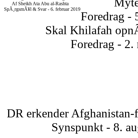
Myte
Af Sheikh Ata Abu al-Rashta
SpÃ¸rgsmÃ¥l & Svar - 6. februar 2019
Foredrag - 
Skal Khilafah opn
Foredrag - 2.
DR erkender Afghanistan-f
Synspunkt - 8. a