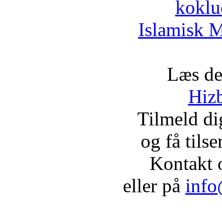
koklu
Islamisk M
Læs de
Hizb
Tilmeld d
og få tils
Kontakt 
eller på
info