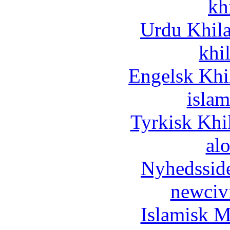
kh
Urdu Khil
khi
Engelsk Khi
islam
Tyrkisk Khi
al
Nyhedssid
newciv
Islamisk M