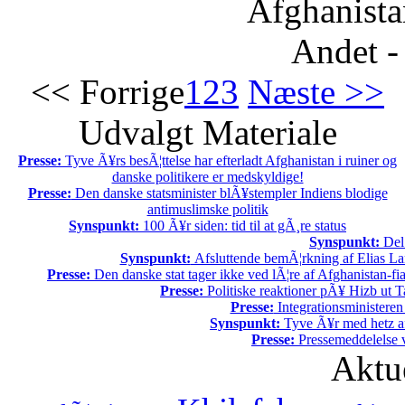
Afghanista
Andet -
<< Forrige
1
2
3
Næste >>
Udvalgt Materiale
Presse:
Tyve Ã¥rs besÃ¦ttelse har efterladt Afghanistan i ruiner og
danske politikere er medskyldige!
Presse:
Den danske statsminister blÃ¥stempler Indiens blodige
antimuslimske politik
Synspunkt:
100 Ã¥r siden: tid til at gÃ¸re status
Synspunkt:
Del 
Synspunkt:
Afsluttende bemÃ¦rkning af Elias La
Presse:
Den danske stat tager ikke ved lÃ¦re af Afghanistan-fia
Presse:
Politiske reaktioner pÃ¥ Hizb ut Ta
Presse:
Integrationsministeren
Synspunkt:
Tyve Ã¥r med hetz af
Presse:
Pressemeddelelse v
Aktu