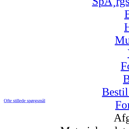
SpÃ¸rg
H
Mu
F
B
Bestil
Ofte stillede spørgsmål
Fo
Afg