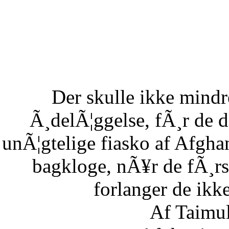
Der skulle ikke mind
Ã¸delÃ¦ggelse, fÃ¸r de 
unÃ¦gtelige fiasko af Afgha
bagkloge, nÃ¥r de fÃ¸rs
forlanger de ikke
Af Taimu