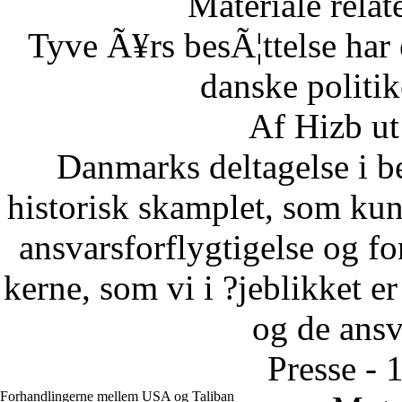
Materiale relat
Tyve Ã¥rs besÃ¦ttelse har 
danske politi
Af Hizb ut
Danmarks deltagelse i be
historisk skamplet, som kun 
ansvarsforflygtigelse og fo
kerne, som vi i ?jeblikket er
og de ansva
Presse - 
Forhandlingerne mellem USA og Taliban