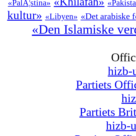
«Khilafah»
«PalÃ¦stina»
«Pakist
kultur»
«Det arabiske 
«Libyen»
«Den Islamiske ve
Offic
hizb-u
Partiets Off
hi
Partiets Br
hizb-u